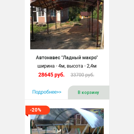
Автонавес "Ладный макро"
ширина - 4м, высота - 2,4м
28645
руб.
33700
руб.
Подробнее>>
В корзину
-20%