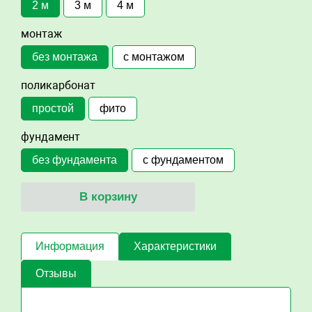
2 м
3 м
4 м
монтаж
без монтажа
с монтажом
поликарбонат
простой
фито
фундамент
без фундамента
с фундаментом
В корзину
Информация
Характеристики
Отзывы