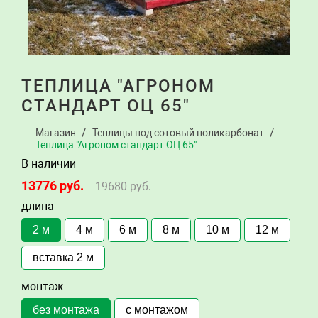
ТЕПЛИЦА "АГРОНОМ
СТАНДАРТ ОЦ 65"
Магазин
Теплицы под сотовый поликарбонат
Теплица "Агроном стандарт ОЦ 65"
В наличии
13776
руб.
19680
руб.
длина
2 м
4 м
6 м
8 м
10 м
12 м
вставка 2 м
монтаж
без монтажа
с монтажом