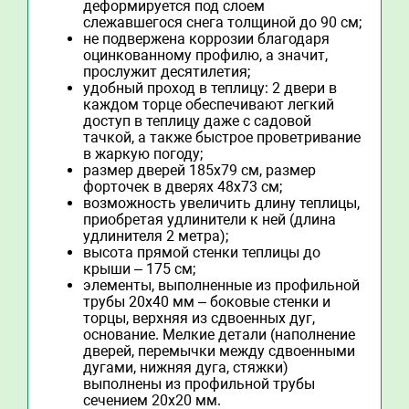
деформируется под слоем
слежавшегося снега толщиной до 90 см;
не подвержена коррозии благодаря
оцинкованному профилю, а значит,
прослужит десятилетия;
удобный проход в теплицу: 2 двери в
каждом торце обеспечивают легкий
доступ в теплицу даже с садовой
тачкой, а также быстрое проветривание
в жаркую погоду;
размер дверей 185х79 cм, размер
форточек в дверях 48х73 см;
возможность увеличить длину теплицы,
приобретая удлинители к ней (длина
удлинителя 2 метра);
высота прямой стенки теплицы до
крыши – 175 см;
элементы, выполненные из профильной
трубы 20х40 мм – боковые стенки и
торцы, верхняя из сдвоенных дуг,
основание. Мелкие детали (наполнение
дверей, перемычки между сдвоенными
дугами, нижняя дуга, стяжки)
выполнены из профильной трубы
сечением 20х20 мм.