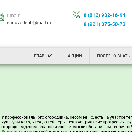
8 (812) 932-16-94
Email:
sadovodspb@mail.ru
8 (921) 375-50-73
ГЛАВНАЯ
АКЦИИ
ПОЛЕЗНО ЗНАТЬ
У профессионального огородника, несомненно, есть на участке т
культуры находятся до той поры, пока на грядке не прогреется гру
огородным делом недавно и ещё не смогли обставиться тепличной
#парниках
из поликарбоната, которые на сегодняшний день востр