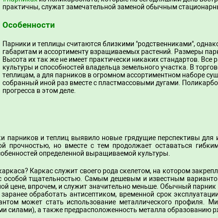
практичны, служат замечательной заменой обычным стационарн
Особенности
Парники и теплицы считаются близкими "родственниками", однак
габаритам и ассортименту взращиваемых растений. Размеры парн
Высота их так же не имеет практически никаких стандартов. Все
культуры и способностей владельца земельного участка. В торго
теплицам, а для парников в огромном ассортиментном наборе сущ
собранный иной раз вместе с пластмассовыми дугами. Поликарбо
прогресса в этом деле.
и парников и теплиц выявило новые грядущие перспективы для из
ой прочностью, но вместе с тем продолжает оставаться гибки
собенностей определенной выращиваемой культуры.
аркаса? Каркас служит своего рода скелетом, на котором закрепл
с особой тщательностью. Самым дешевым и известным вариантом
ной цене, впрочем, и служит значительно меньше. Обычный парник
ы заранее обработать антисептиком, временной срок эксплуатаци
антом может стать использование металлического профиля. М
и силами), а также предрасположенность металла образованию 