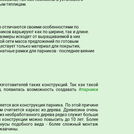
ым теплицам.
о отличаются своими особенностями по
иков варьируют как по ширине, так и длине.
 размеры исходят от выращиваемой в них
вой сети масса предложений по готовым
ествует только материал для покрытия,
натные рамки для парников - последнее веяние
готовителей таких конструкций. Так как такой
м, появилась возможность создавать
#парники
яется вся конструкция парника. По этой причине
 считается каркас из дерева. Древесина очень
 из необработанного дерева редко служит больше
и конструкции можно повысить до 10 лет. Более
инусы подобного вида - более сложный монтаж
ржавчины.