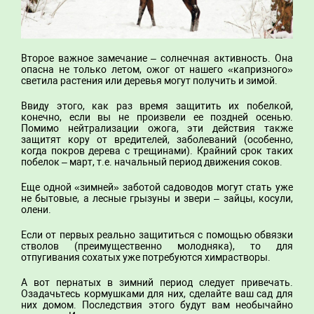
Второе важное замечание – солнечная активность. Она
опасна не только летом, ожог от нашего «капризного»
светила растения или деревья могут получить и зимой.
Ввиду этого, как раз время защитить их побелкой,
конечно, если вы не произвели ее поздней осенью.
Помимо нейтрализации ожога, эти действия также
защитят кору от вредителей, заболеваний (особенно,
когда покров дерева с трещинами). Крайний срок таких
побелок – март, т.е. начальный период движения соков.
Еще одной «зимней» заботой садоводов могут стать уже
не бытовые, а лесные грызуны и звери – зайцы, косули,
олени.
Если от первых реально защититься с помощью обвязки
стволов (преимущественно молодняка), то для
отпугивания сохатых уже потребуются химрастворы.
А вот пернатых в зимний период следует привечать.
Озадачьтесь кормушками для них, сделайте ваш сад для
них домом. Последствия этого будут вам необычайно