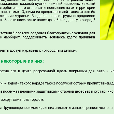
ыхаживают каждый кустик, каждый листочек, каждый
оскорбительным становится появление на их территории
 насекомых. Одними из представителей таких «гостей»
аленькие муравьи. В одночасье все труды огородников
 чтобы эти насекомые навсегда забыли дорогу в огород?
ятствия Человеку, создавая благоприятные условия для
 наоборот: поддерживать Человека, где-то причинив
ничить доступ муравьев к «огородным детям».
 некоторые из них:
местив его в центр разрезанной вдоль покрышки для авто и н
ги. «Подол» такого наряда также послужит острым препятствием д
же послужат верными защитниками стволов деревьев и кустарнико
и вокруг саженцев торфом.
ам. Труднопереносимыми для них являются запах черенков чеснока