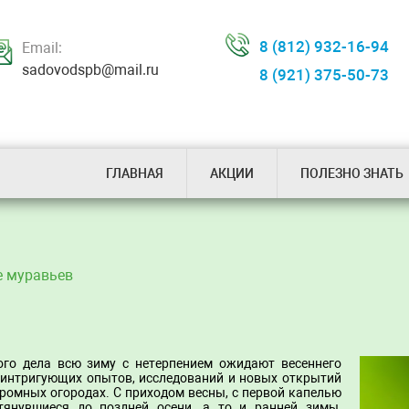
8 (812) 932-16-94
Email:
sadovodspb@mail.ru
8 (921) 375-50-73
ГЛАВНАЯ
АКЦИИ
ПОЛЕЗНО ЗНАТЬ
е муравьев
ого дела всю зиму с нетерпением ожидают весеннего
 интригующих опытов, исследований и новых открытий
громных огородах. С приходом весны, с первой капелью
тянувшиеся до поздней осени, а то и ранней зимы,