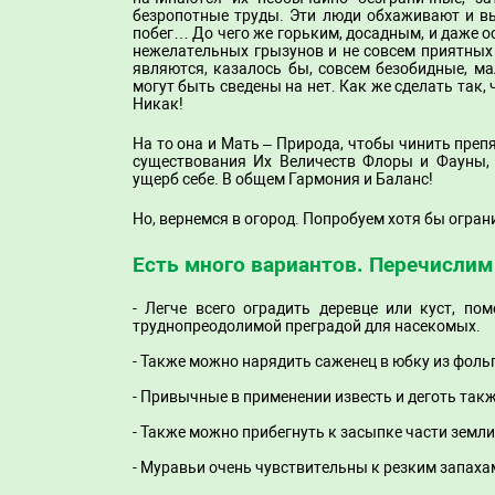
безропотные труды. Эти люди обхаживают и в
побег… До чего же горьким, досадным, и даже 
нежелательных грызунов и не совсем приятных
являются, казалось бы, совсем безобидные, м
могут быть сведены на нет. Как же сделать так,
Никак!
На то она и Мать – Природа, чтобы чинить преп
существования Их Величеств Флоры и Фауны, и
ущерб себе. В общем Гармония и Баланс!
Но, вернемся в огород. Попробуем хотя бы огра
Есть много вариантов. Перечислим
- Легче всего оградить деревце или куст, по
труднопреодолимой преградой для насекомых.
- Также можно нарядить саженец в юбку из фоль
- Привычные в применении известь и деготь так
- Также можно прибегнуть к засыпке части земл
- Муравьи очень чувствительны к резким запах